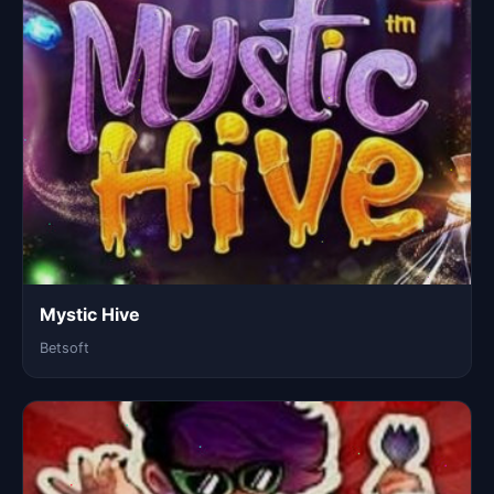
Mystic Hive
Betsoft