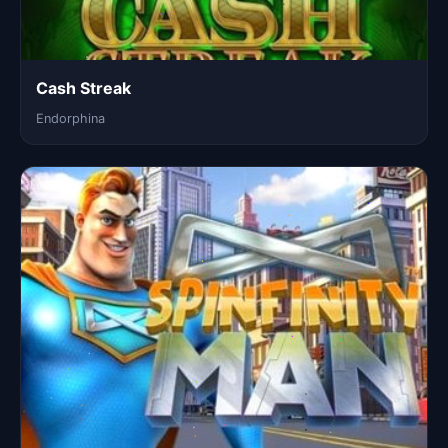
Cash Streak
Endorphina