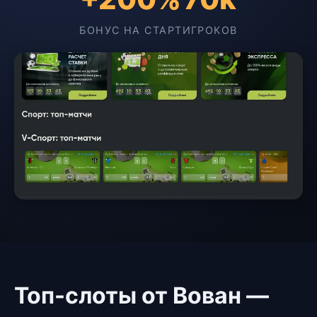
БОНУС НА СТАРТ
ИГРОКОВ
Топ-слоты от Вован —