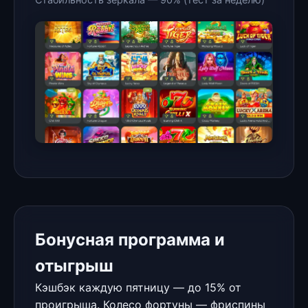
Бонусная программа и
отыгрыш
Кэшбэк каждую пятницу — до 15% от
проигрыша. Колесо фортуны — фриспины