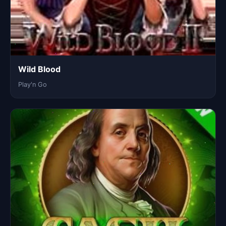
Wild Blood
Play'n Go