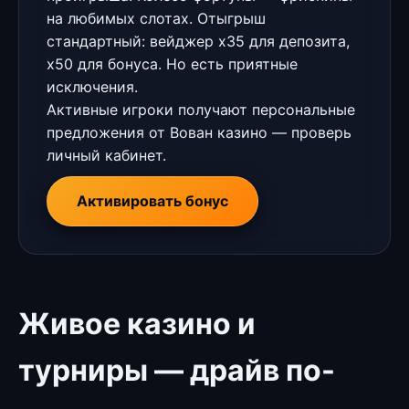
на любимых слотах. Отыгрыш
стандартный: вейджер x35 для депозита,
x50 для бонуса. Но есть приятные
исключения.
Активные игроки получают персональные
предложения от Вован казино — проверь
личный кабинет.
Активировать бонус
Живое казино и
турниры — драйв по-