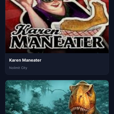
Karen Maneater
Nolimit City