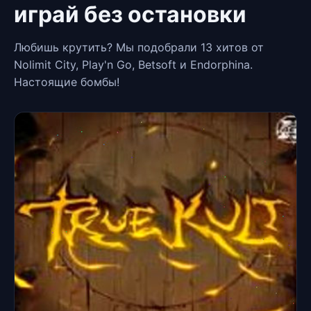
играй без остановки
Любишь крутить? Мы подобрали 13 хитов от
Nolimit City, Play'n Go, Betsoft и Endorphina.
Настоящие бомбы!