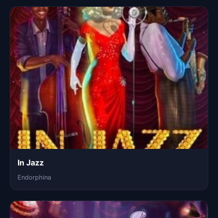
In Jazz
Endorphina