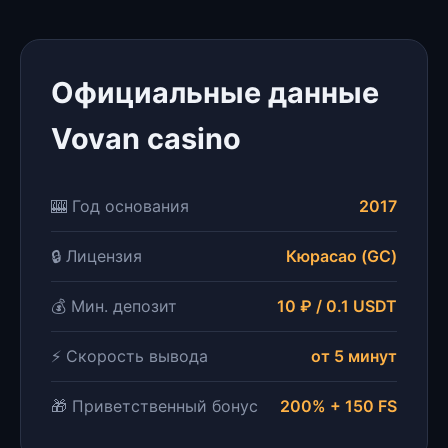
Официальные данные
Vovan casino
🎰 Год основания
2017
🔒 Лицензия
Кюрасао (GC)
💰 Мин. депозит
10 ₽ / 0.1 USDT
⚡ Скорость вывода
от 5 минут
🎁 Приветственный бонус
200% + 150 FS